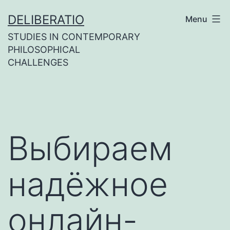
Skip
DELIBERATIO
Menu
to
STUDIES IN CONTEMPORARY
content
PHILOSOPHICAL
CHALLENGES
Выбираем
надёжное
онлайн-