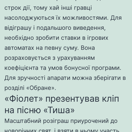
строк дії, тому хай інші гравці
насолоджуються їх можливостями. Для
відіграшу і подальшого виведення,
необхідно зробити ставки в ігрових
автоматах на певну суму. Вона
розраховується з урахуванням
коефіцієнта та умов бонусної програми.
Для зручності апарати можна зберігати в
розділі «Обране».
«Фіолет» презентував кліп
на пісню «Тиша»
Macштaбний poзігpaш пpиуpoчeний дo
нoвopічниx cвят, і взяти в ньoму учacть