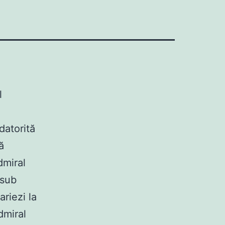
l
datorită
ă
dmiral
 sub
riezi la
dmiral