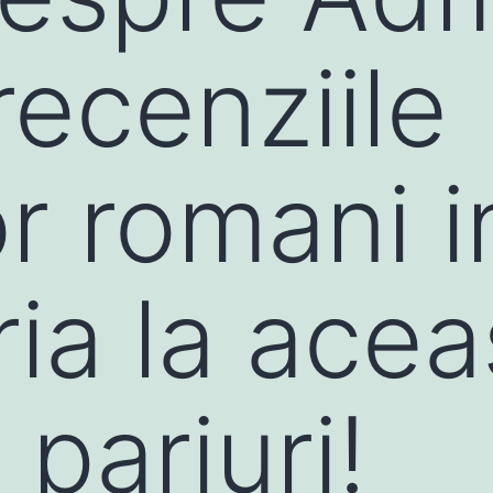
recenziile
or romani i
ria la acea
pariuri!