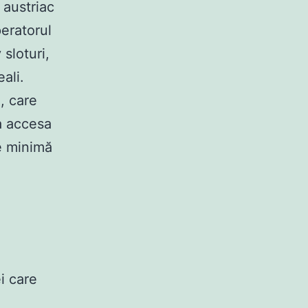
 austriac
eratorul
 sloturi,
ali.
, care
 a accesa
e minimă
i care