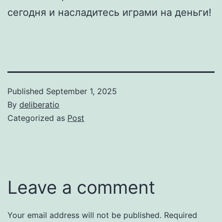
сегодня и насладитесь играми на деньги!
Published
September 1, 2025
By
deliberatio
Categorized as
Post
Leave a comment
Your email address will not be published.
Required