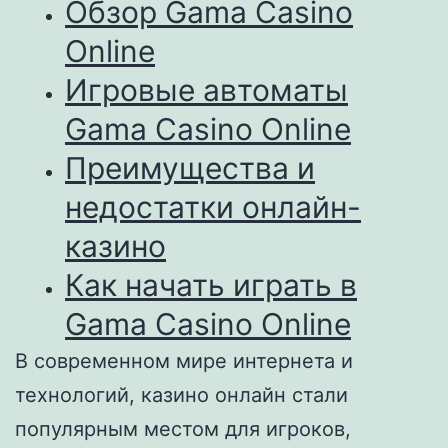
Обзор Gama Casino
Online
Игровые автоматы
Gama Casino Online
Преимущества и
недостатки онлайн-
казино
Как начать играть в
Gama Casino Online
В современном мире интернета и
технологий, казино онлайн стали
популярным местом для игроков,