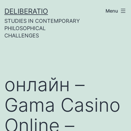
Skip
DELIBERATIO
Menu
to
STUDIES IN CONTEMPORARY
content
PHILOSOPHICAL
CHALLENGES
онлайн –
Gama Casino
Online –