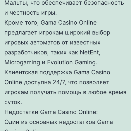
Мальты, что обеспечивает безопасность
и честность игры.
Кроме того, Gama Casino Online
предлагает игрокам широкий выбор
игровых автоматов от известных
разработчиков, таких как NetEnt,
Microgaming и Evolution Gaming.
Клиентская поддержка Gama Casino
Online доступна 24/7, что позволяет
игрокам получать помощь в любое время
суток.
Недостатки Gama Casino Online:
Один из основных недостатков Gama