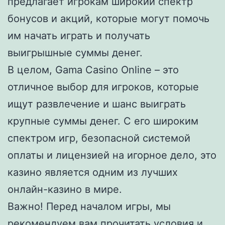
предлагает игрокам широкий спектр
бонусов и акций, которые могут помочь
им начать играть и получать
выигрышные суммы денег.
В целом, Gama Casino Online – это
отличное выбор для игроков, которые
ищут развлечение и шанс выиграть
крупные суммы денег. С его широким
спектром игр, безопасной системой
оплаты и лицензией на игорное дело, это
казино является одним из лучших
онлайн-казино в мире.
Важно! Перед началом игры, мы
рекомендуем вам прочитать условия и