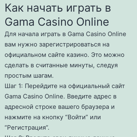
Как начать играть в
Gama Casino Online
Для начала играть в Gama Casino Online
вам нужно зарегистрироваться на
официальном сайте казино. Это можно
сделать в считанные минуты, следуя
простым шагам.
Шаг 1: Перейдите на официальный сайт
Gama Casino Online. Введите адрес в
адресной строке вашего браузера и
нажмите на кнопку “Войти” или
“Регистрация”.