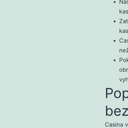
Náš
kas
Zat
kas
Cas
než
Po
obr
vyh
Pop
bez
Casina v