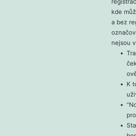
registra
kde může
a bez re
označov
nejsou v
Tra
ček
ově
K t
uži
“No
pro
Sta
bon