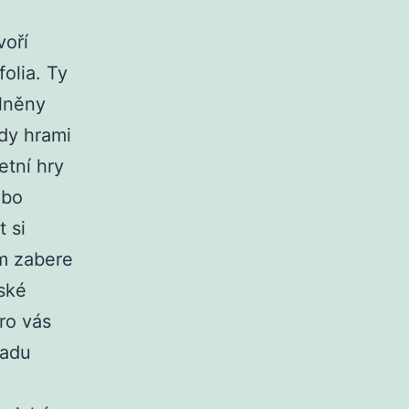
voří
folia. Ty
lněny
edy hrami
retní hry
ebo
t si
ám zabere
eské
pro vás
řadu