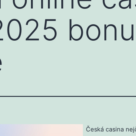
2025 bonu
e
Česká casina nejč