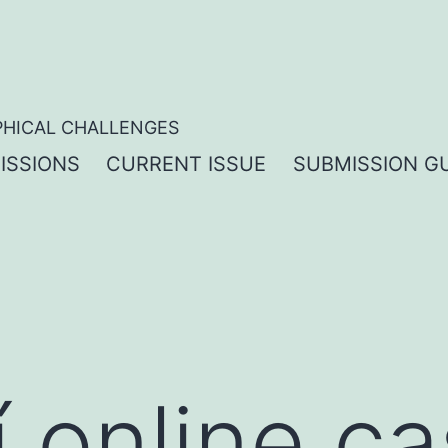
PHICAL CHALLENGES
ISSIONS
CURRENT ISSUE
SUBMISSION GU
í online ca