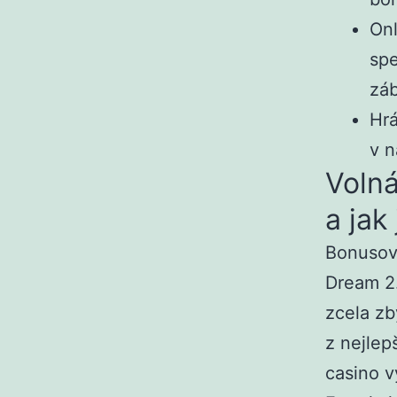
Onl
spe
záb
Hrá
v n
Volná
a jak
Bonusová
Dream 2.
zcela zb
z nejlep
casino v