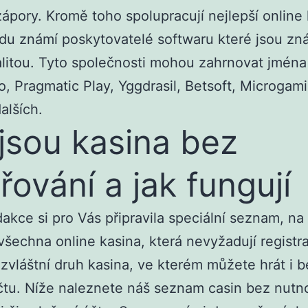
zápory. Kromě toho spolupracují nejlepší online
du známí poskytovatelé softwaru které jsou z
litou. Tyto společnosti mohou zahrnovat jména
o, Pragmatic Play, Yggdrasil, Betsoft, Microgam
alších.
jsou kasina bez
řování a jak fungují
akce si pro Vás připravila speciální seznam, na
všechna online kasina, která nevyžadují registra
zvláštní druh kasina, ve kterém můžete hrát i b
tu. Níže naleznete náš seznam casin bez nutno