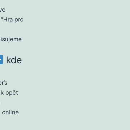
ve
“Hra pro
pisujeme
kde
r’s
ak opět
m
 online