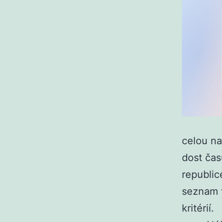
celou na
dost čas
republic
seznam t
kritérií.