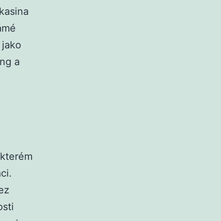
 kasina
námé
 jako
ing a
 kterém
ci.
ez
sti