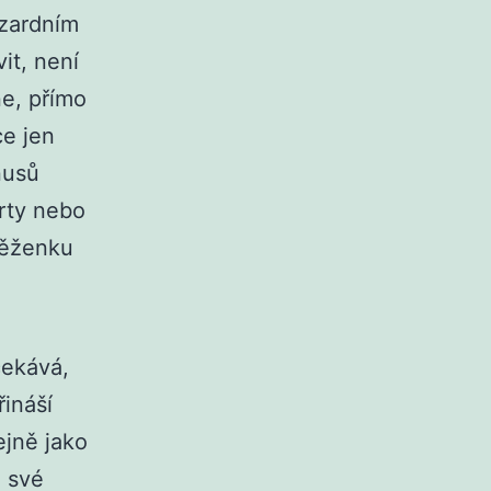
azardním
it, není
ne, přímo
ce jen
nusů
arty nebo
něženku
čekává,
řináší
ejně jako
 své