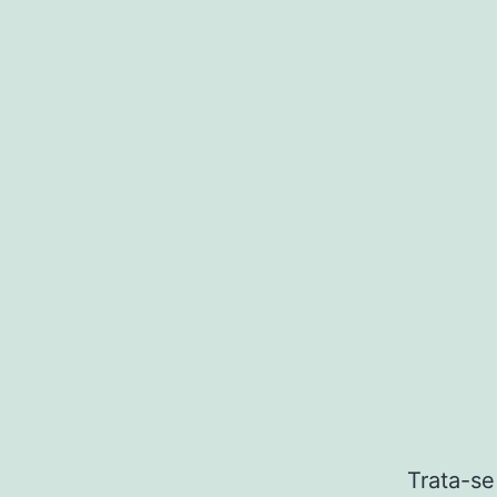
Trata-s