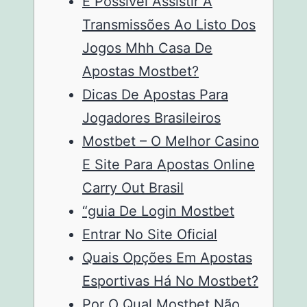
É Possível Assistir A
Transmissões Ao Listo Dos
Jogos Mhh Casa De
Apostas Mostbet?
Dicas De Apostas Para
Jogadores Brasileiros
Mostbet – O Melhor Casino
E Site Para Apostas Online
Carry Out Brasil
“guia De Login Mostbet
Entrar No Site Oficial
Quais Opções Em Apostas
Esportivas Há No Mostbet?
Por O Qual Mostbet Não