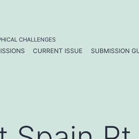
PHICAL CHALLENGES
ISSIONS
CURRENT ISSUE
SUBMISSION GU
 Spain Pt