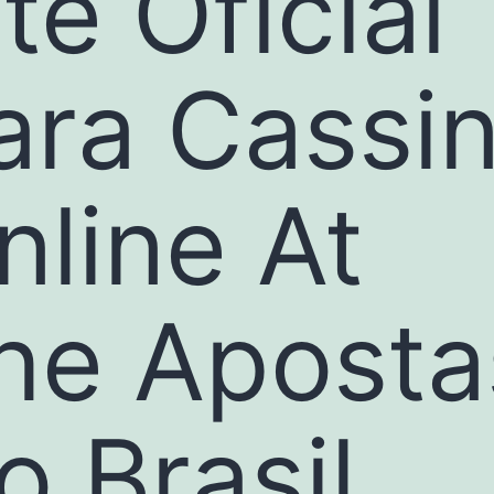
te Oficial
ara Cassi
nline At
he Aposta
o Brasil