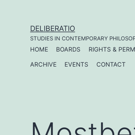
Skip
to
content
DELIBERATIO
STUDIES IN CONTEMPORARY PHILOSO
HOME
BOARDS
RIGHTS & PERM
ARCHIVE
EVENTS
CONTACT
Mostbet