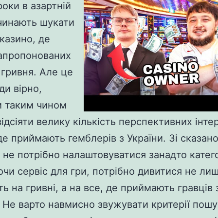
роки в азартній
очинають шукати
казино, де
апропонованих
 гривня. Але це
ди вірно,
и таким чином
ідсіяти велику кількість перспективних інте
 де приймають гемблерів з України. Зі сказан
о не потрібно налаштовуватися занадто катег
чи сервіс для гри, потрібно дивитися не лише
ь на гривні, а на все, де приймають гравців 
. Не варто навмисно звужувати критерії пошу