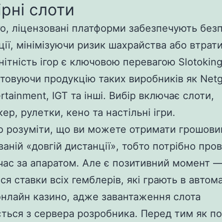
ірні слоти
го, ліцензовані платформи забезпечують безп
ції, мінімізуючи ризик шахрайства або втрати
нітність ігор є ключовою перевагою Slotoking
товуючи продукцію таких виробників як Net
rtainment, IGT та інші. Вибір включає слоти,
ер, рулетки, кено та настільні ігри.
 розуміти, що ви можете отримати грошови
ваній «довгій дистанції», тобто потрібно про
час за апаратом. Але є позитивний момент 
ся ставки всіх гемблерів, які грають в автом
онлайн казино, адже завантаження слота
ється з сервера розробника. Перед тим як п