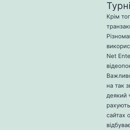
Турн
Крім то
транзак
Різнома
викорис
Net Ente
відеопок
Важливо
на так з
деякий 
рахують
сайтах 
відбува