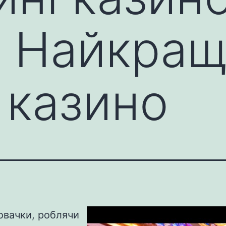
и Найкращ
 казино
овачки, роблячи