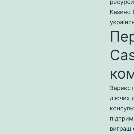
ресурси
Казино 
українс
Пер
Cas
ком
Зареєст
діючих 
консуль
підтримк
виграш 