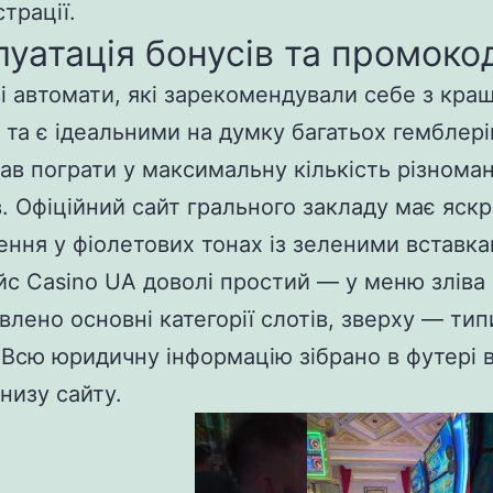
трації.
луатація бонусів та промоко
ві автомати, які зарекомендували себе з кращ
 та є ідеальними на думку багатьох гемблері
ав пограти у максимальну кількість різнома
в. Офіційний сайт грального закладу має яск
ння у фіолетових тонах із зеленими вставка
йс Casino UA доволі простий — у меню зліва
лено основні категорії слотів, зверху — типи
 Всю юридичну інформацію зібрано в футері 
низу сайту.