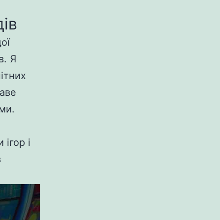
дів
ої
в. Я
нітних
раве
ми.
 ігор і
в