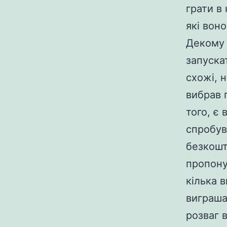
грати в
які вон
Декому 
запуска
схожі, 
вибрав 
того, є
спробув
безкошт
пропону
кілька 
виграша
розваг 