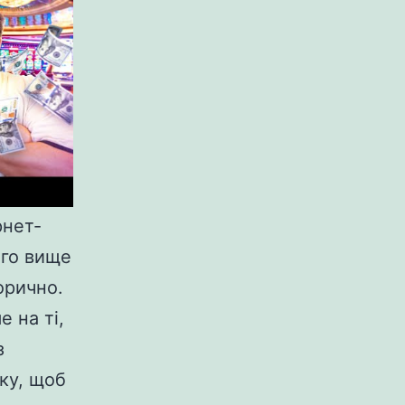
рнет-
ого вище
орично.
 на ті,
з
ку, щоб