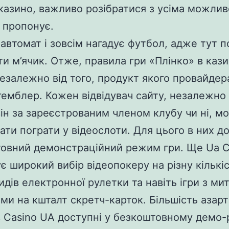
 казино, важливо розібратися з усіма можли
о пропонує.
автомат і зовсім нагадує футбол, адже тут п
ти м’ячик. Отже, правила гри «Плінко» в каз
незалежно від того, продукт якого провайдер
гемблер. Кожен відвідувач сайту, незалежно 
 він за зареєстрованим членом клубу чи ні, м
ати пограти у відеослоти. Для цього в них д
овний демонстраційний режим гри. Ще Ua C
є широкий вибір відеопокеру на різну кількіс
видів електронної рулетки та навіть ігри з м
ми на кшталт скретч-карток. Більшість азар
в Casino UA доступні у безкоштовному демо