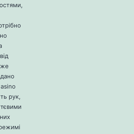
востями,
отрібно
ино
а
від
оже
одано
asino
ть рук,
иттєвими
тних
-режимі