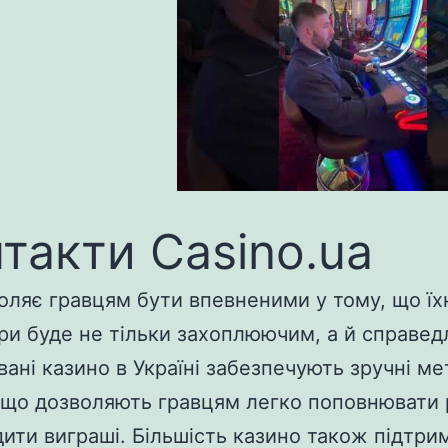
такти Casino.ua
оляє гравцям бути впевненими у тому, що їх
гри буде не тільки захоплюючим, а й справед
вані казино в Україні забезпечують зручні м
 що дозволяють гравцям легко поповнювати 
дити виграші. Більшість казино також підтри