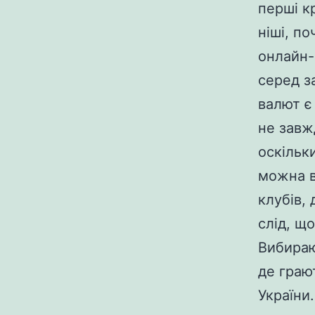
перші к
ніші, п
онлайн-
серед з
валют є
не завж
оскільк
можна в
клубів,
слід, щ
Вибираю
де грают
України