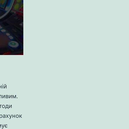
ній
ливим.
етоди
рахунок
мує