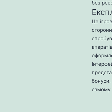
без реєс
Експ
Це ігро
сторони
спробув
апараті
оформле
Інтерфе
представ
бонуси.
самому 