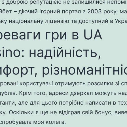
 з доброю репутацією не залишилися непом
Вбет – діючий ігорний портал з 2003 року, м
ьку національну ліцензію та доступний в Украї
еваги гри в UA
ino: надійність,
форт, різноманітні
ровані користувачі отримують розсилки зі с
дублів. Крім того, адреси дзеркал можуть на
танти, але для цього потрібно написати в тех
у. Оскільки я ще не відіграв свій бонус, вив
спробувала моя колега.