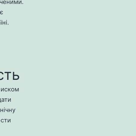
іченими.
ає
ні.
сть
писком
дати
нічну
ести