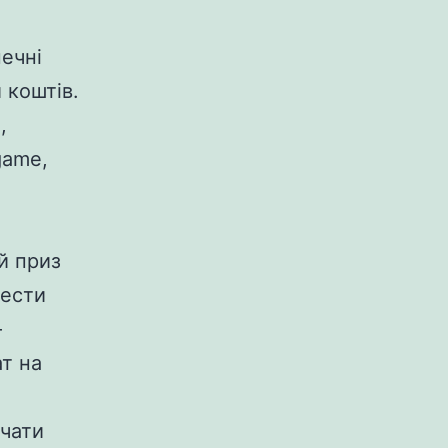
ечні
 коштів.
,
game,
й приз
вести
—
ат на
очати