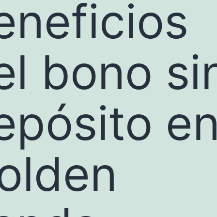
eneficios
el bono si
epósito e
olden