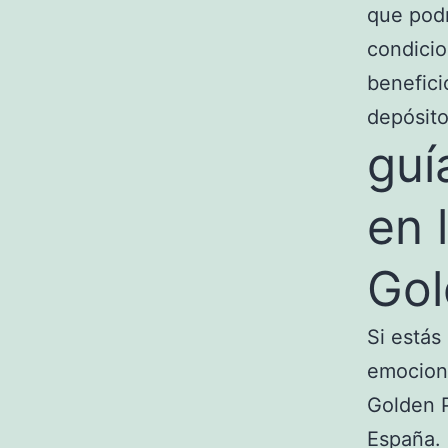
que podr
condicio
benefici
depósito
guí
en 
Gol
Si estás
emociona
Golden P
España.