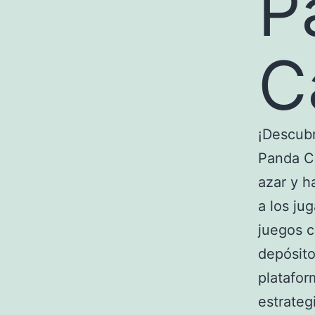
P
C
¡Descubr
Panda Ca
azar y h
a los ju
juegos c
depósito
platafor
estrateg