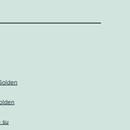
 Golden
Golden
 su