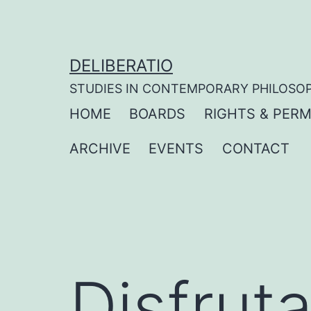
Skip
to
content
DELIBERATIO
STUDIES IN CONTEMPORARY PHILOSO
HOME
BOARDS
RIGHTS & PERM
ARCHIVE
EVENTS
CONTACT
Disfrut