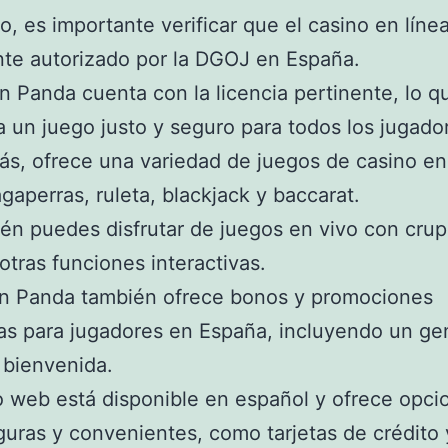
ro, es importante verificar que el casino en líne
te autorizado por la DGOJ en España.
n Panda cuenta con la licencia pertinente, lo q
a un juego justo y seguro para todos los jugado
s, ofrece una variedad de juegos de casino en 
gaperras, ruleta, blackjack y baccarat.
én puedes disfrutar de juegos en vivo con crup
 otras funciones interactivas.
en Panda también ofrece bonos y promociones
as para jugadores en España, incluyendo un g
 bienvenida.
tio web está disponible en español y ofrece opc
uras y convenientes, como tarjetas de crédito 