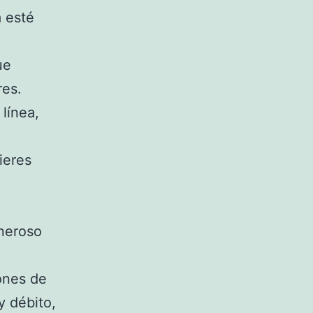
a esté
ue
res.
línea,
ieres
eneroso
iones de
y débito,