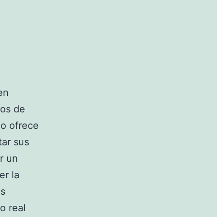
en
gos de
no ofrece
tar sus
r un
er la
as
o real