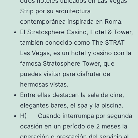
otros hoteles ubicados en Las Vegas
Strip por su arquitectura
contemporánea inspirada en Roma.
El Stratosphere Casino, Hotel & Tower,
también conocido como The STRAT
Las Vegas, es un hotel y casino con la
famosa Stratosphere Tower, que
puedes visitar para disfrutar de
hermosas vistas.
Entre ellas destacan la sala de cine,
elegantes bares, el spa y la piscina.
H) Cuando interrumpa por segunda
ocasión en un período de 2 meses la
operación o prestación del servicio al