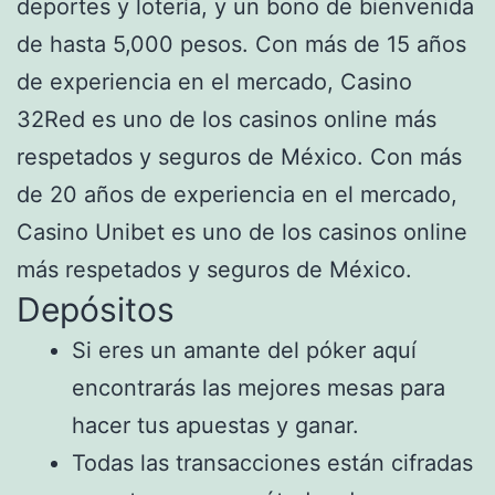
deportes y lotería, y un bono de bienvenida
de hasta 5,000 pesos. Con más de 15 años
de experiencia en el mercado, Casino
32Red es uno de los casinos online más
respetados y seguros de México. Con más
de 20 años de experiencia en el mercado,
Casino Unibet es uno de los casinos online
más respetados y seguros de México.
Depósitos
Si eres un amante del póker aquí
encontrarás las mejores mesas para
hacer tus apuestas y ganar.
Todas las transacciones están cifradas