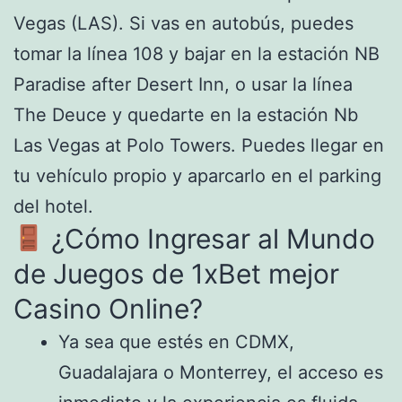
Vegas (LAS). Si vas en autobús, puedes
tomar la línea 108 y bajar en la estación NB
Paradise after Desert Inn, o usar la línea
The Deuce y quedarte en la estación Nb
Las Vegas at Polo Towers. Puedes llegar en
tu vehículo propio y aparcarlo en el parking
del hotel.
¿Cómo Ingresar al Mundo
de Juegos de 1xBet mejor
Casino Online?
Ya sea que estés en CDMX,
Guadalajara o Monterrey, el acceso es