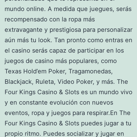
mundo online. A medida que juegues, serás
recompensado con la ropa más
extravagante y prestigiosa para personalizar
aún más tu look. Tan pronto como entras en
el casino serás capaz de participar en los
juegos de casino más populares, como
Texas Hold’em Poker, Tragamonedas,
Blackjack, Ruleta, Video Poker, y más. The
Four Kings Casino & Slots es un mundo vivo
y en constante evolución con nuevos
eventos, ropa y juegos para respirar.En The
Four Kings Casino & Slots puedes jugar a tu
propio ritmo. Puedes socializar y jugar en