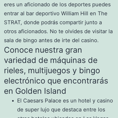
eres un aficionado de los deportes puedes
entrar al bar deportivo William Hill en The
STRAT, donde podrás compartir junto a
otros aficionados. No te olvides de visitar la
sala de bingo antes de irte del casino.
Conoce nuestra gran
variedad de máquinas de
rieles, multijuegos y bingo
electrónico que encontrarás
en Golden Island
El Caesars Palace es un hotel y casino
de super lujo que destaca entre los