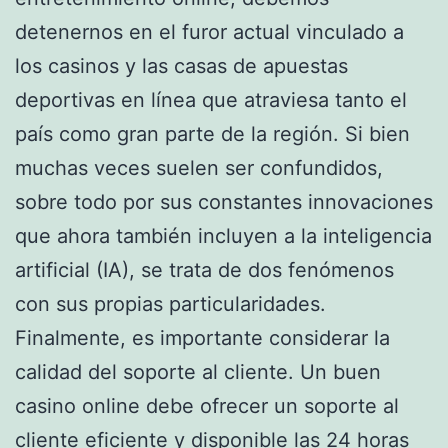
detenernos en el furor actual vinculado a
los casinos y las casas de apuestas
deportivas en línea que atraviesa tanto el
país como gran parte de la región. Si bien
muchas veces suelen ser confundidos,
sobre todo por sus constantes innovaciones
que ahora también incluyen a la inteligencia
artificial (IA), se trata de dos fenómenos
con sus propias particularidades.
Finalmente, es importante considerar la
calidad del soporte al cliente. Un buen
casino online debe ofrecer un soporte al
cliente eficiente y disponible las 24 horas