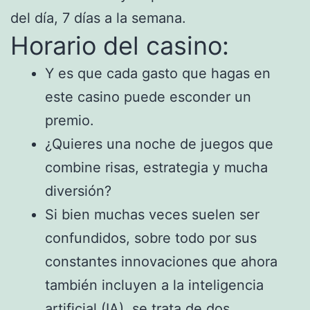
del día, 7 días a la semana.
Horario del casino:
Y es que cada gasto que hagas en
este casino puede esconder un
premio.
¿Quieres una noche de juegos que
combine risas, estrategia y mucha
diversión?
Si bien muchas veces suelen ser
confundidos, sobre todo por sus
constantes innovaciones que ahora
también incluyen a la inteligencia
artificial (IA), se trata de dos