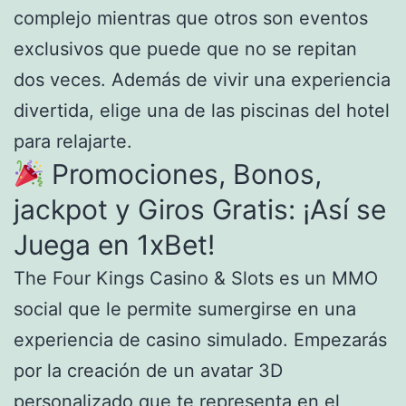
complejo mientras que otros son eventos
exclusivos que puede que no se repitan
dos veces. Además de vivir una experiencia
divertida, elige una de las piscinas del hotel
para relajarte.
Promociones, Bonos,
jackpot y Giros Gratis: ¡Así se
Juega en 1xBet!
The Four Kings Casino & Slots es un MMO
social que le permite sumergirse en una
experiencia de casino simulado. Empezarás
por la creación de un avatar 3D
personalizado que te representa en el