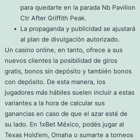
para quedarte en la parada Nb Pavilion
Ctr After Griffith Peak.
La propaganda y publicidad se ajustará
al plan de divulgación autorizado.
Un casino online, en tanto, ofrece a sus
nuevos clientes la posibilidad de giros
gratis, bonos sin depósito y también bonos
con depósito. De esta manera, los
jugadores más hábiles suelen incluir a estas
variantes a la hora de calcular sus
ganancias en caso de que el azar esté de
su lado. En 1xBet México, podés jugar al
Texas Hold’em, Omaha o sumarte a torneos