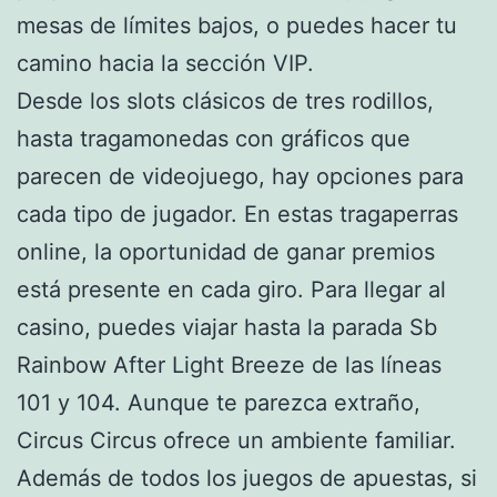
mesas de límites bajos, o puedes hacer tu
camino hacia la sección VIP.
Desde los slots clásicos de tres rodillos,
hasta tragamonedas con gráficos que
parecen de videojuego, hay opciones para
cada tipo de jugador. En estas tragaperras
online, la oportunidad de ganar premios
está presente en cada giro. Para llegar al
casino, puedes viajar hasta la parada Sb
Rainbow After Light Breeze de las líneas
101 y 104. Aunque te parezca extraño,
Circus Circus ofrece un ambiente familiar.
Además de todos los juegos de apuestas, si