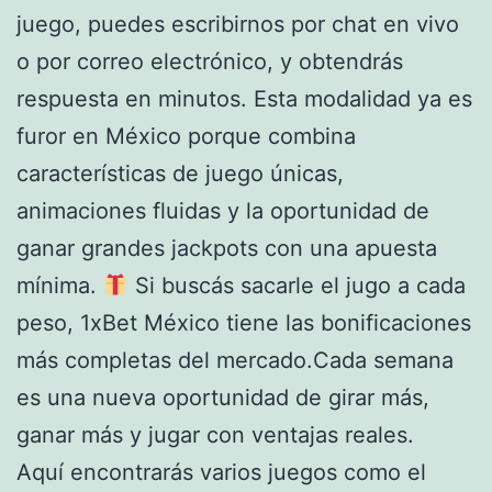
juego, puedes escribirnos por chat en vivo
o por correo electrónico, y obtendrás
respuesta en minutos. Esta modalidad ya es
furor en México porque combina
características de juego únicas,
animaciones fluidas y la oportunidad de
ganar grandes jackpots con una apuesta
mínima.
Si buscás sacarle el jugo a cada
peso, 1xBet México tiene las bonificaciones
más completas del mercado.Cada semana
es una nueva oportunidad de girar más,
ganar más y jugar con ventajas reales.
Aquí encontrarás varios juegos como el