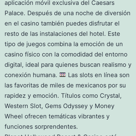
aplicación móvil exclusiva del Caesars
Palace. Después de una noche de diversión
en el casino también puedes disfrutar el
resto de las instalaciones del hotel. Este
tipo de juegos combina la emoción de un
casino físico con la comodidad del entorno
digital, ideal para quienes buscan realismo y
conexión humana.
Las slots en línea son
las favoritas de miles de mexicanos por su
rapidez y emoción. Títulos como Crystal,
Western Slot, Gems Odyssey y Money
Wheel ofrecen temáticas vibrantes y
funciones sorprendentes.