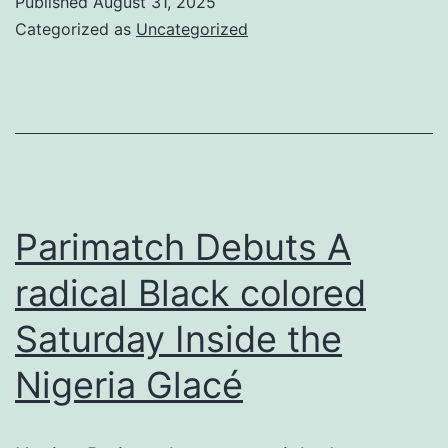
Published
August 31, 2025
hos
Categorized as
Uncategorized
Bwin
Casino
Parimatch Debuts A
radical Black colored
Saturday Inside the
Nigeria Glacé