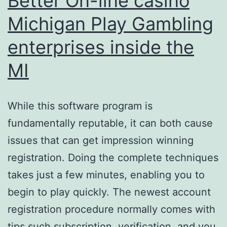
Better On-line casino
Onlin
Michigan Play Gambling
game
enterprises inside the
2025
Real
MI
While this software program is
fundamentally reputable, it can both cause
issues that can get impression winning
registration. Doing the complete techniques
takes just a few minutes, enabling you to
begin to play quickly. The newest account
registration procedure normally comes with
tips such subscription, verification, and you