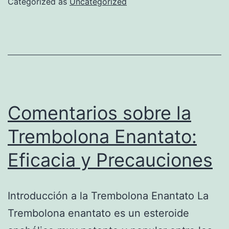
Categorized as
Uncategorized
you
will,
Earnings
Updated
2025
Comentarios sobre la
Trembolona Enantato:
Eficacia y Precauciones
Introducción a la Trembolona Enantato La
Trembolona enantato es un esteroide