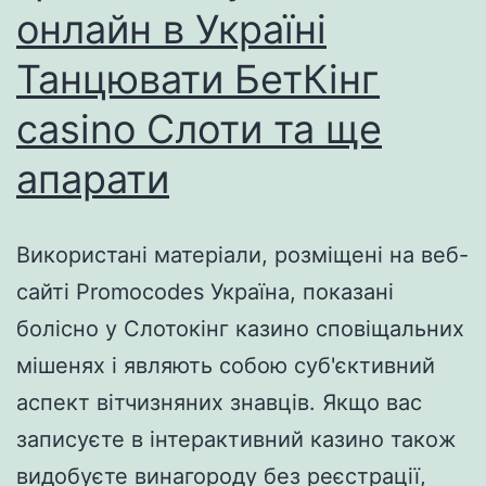
онлайн в Україні
Танцювати БетКінг
casino Слоти та ще
апарати
Використані матеріали, розміщені на веб-
сайті Promocodes Україна, показані
болісно у Слотокінг казино сповіщальних
мішенях і являють собою суб'єктивний
аспект вітчизняних знавців. Якщо вас
записуєте в інтерактивний казино також
видобуєте винагороду без реєстрації,