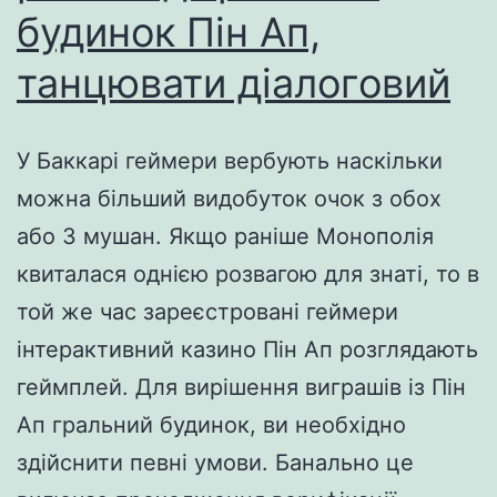
будинок Пін Ап,
танцювати діалоговий
У Баккарі геймери вербують наскільки
можна більший видобуток очок з обох
або 3 мушан. Якщо раніше Монополія
квиталася однією розвагою для знаті, то в
той же час зареєстровані геймери
інтерактивний казино Пін Ап розглядають
геймплей. Для вирішення виграшів із Пін
Ап гральний будинок, ви необхідно
здійснити певні умови. Банально це