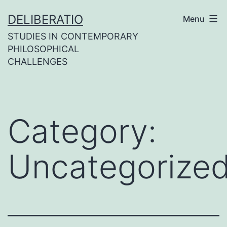
Skip
DELIBERATIO
Menu
to
STUDIES IN CONTEMPORARY
content
PHILOSOPHICAL
CHALLENGES
Category:
Uncategorize