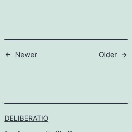
Saturday
Inside
the
Nigeria
Glacé
Posts
Newer
Older
navigation
DELIBERATIO