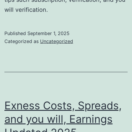
will verification.
Published
September 1, 2025
Categorized as
Uncategorized
Exness Costs, Spreads,
and you will, Earnings