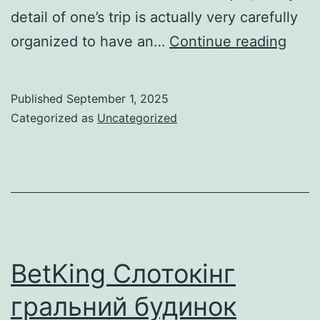
detail of one’s trip is actually very carefully
Duba
organized to have an…
Continue reading
Crui
202
Published
September 1, 2025
202
Categorized as
Uncategorized
BetKing Слотокінг
гральний будинок