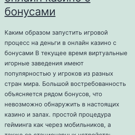
бонусами
Каким образом запустить игровой
процесс на деньги в онлайн казино с
бонусами В текущее время виртуальные
игорные заведения имеют
популярностью у игроков из разных
стран мира. Большой востребованность
объясняется рядом бонусов, что
невозможно обнаружить в настоящих
казино и залах. простой процедура
гейминга как через мобильников, а
также со стационарных устройств;