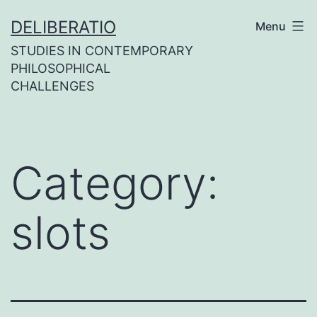
Skip
DELIBERATIO
Menu
to
STUDIES IN CONTEMPORARY
content
PHILOSOPHICAL
CHALLENGES
Category:
slots