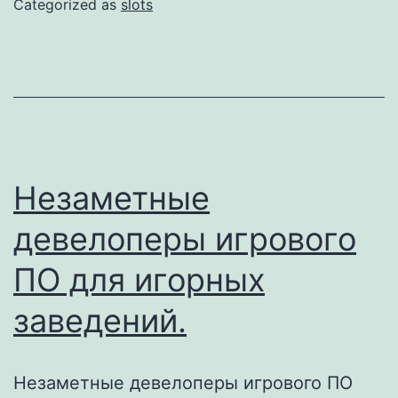
Categorized as
slots
Olympus
Τον
Αγαπημένο
Σας
Κουλοχέρη”
Незаметные
девелоперы игрового
ПО для игорных
заведений.
Незаметные девелоперы игрового ПО