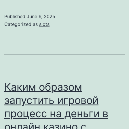
девелоперы
игрового
Published
June 6, 2025
ПО
Categorized as
slots
для
игорных
заведений.
Каким образом
запустить игровой
процесс на деньги в
онлайн казино с