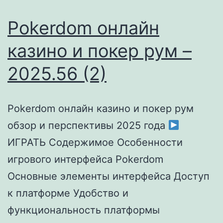
рум.1341
Pokerdom онлайн
казино и покер рум –
2025.56 (2)
Pokerdom онлайн казино и покер рум
обзор и перспективы 2025 года
ИГРАТЬ Содержимое Особенности
игрового интерфейса Pokerdom
Основные элементы интерфейса Доступ
к платформе Удобство и
функциональность платформы