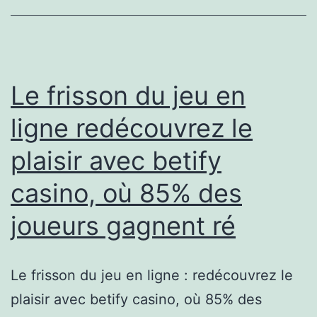
the
chance
to
win
Le frisson du jeu en
big
ligne redécouvrez le
through
plaisir avec betify
the
innovative
casino, où 85% des
strategy
joueurs gagnent ré
o
Le frisson du jeu en ligne : redécouvrez le
plaisir avec betify casino, où 85% des