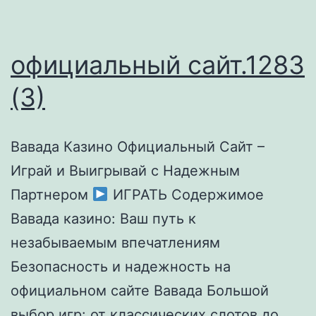
официальный сайт.1283
(3)
Вавада Казино Официальный Сайт –
Играй и Выигрывай с Надежным
Партнером
ИГРАТЬ Содержимое
Вавада казино: Ваш путь к
незабываемым впечатлениям
Безопасность и надежность на
официальном сайте Вавада Большой
выбор игр: от классических слотов до