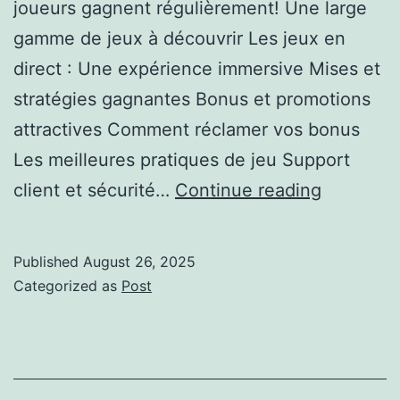
joueurs gagnent régulièrement! Une large
gamme de jeux à découvrir Les jeux en
direct : Une expérience immersive Mises et
stratégies gagnantes Bonus et promotions
attractives Comment réclamer vos bonus
Les meilleures pratiques de jeu Support
Le
client et sécurité…
Continue reading
frisson
du
Published
August 26, 2025
jeu
Categorized as
Post
en
ligne
redécouv