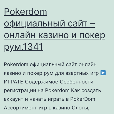
Pokerdom
официальный сайт –
онлайн казино и покер
рум.1341
Pokerdom официальный сайт онлайн
казино и покер рум для азартных игр
ИГРАТЬ Содержимое Особенности
регистрации на Pokerdom Как создать
аккаунт и начать играть в PokerDom
Ассортимент игр в казино Слоты,