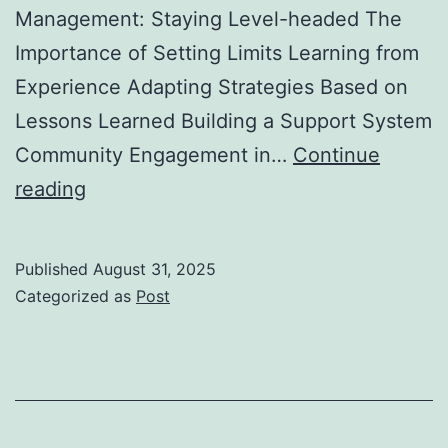
Management: Staying Level-headed The
Importance of Setting Limits Learning from
Experience Adapting Strategies Based on
Lessons Learned Building a Support System
Community Engagement in…
Continue
Mastering
reading
the
art
Published
August 31, 2025
of
Categorized as
Post
risk
while
guiding
your