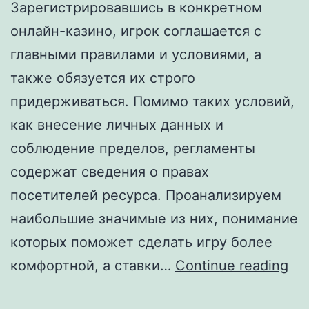
Зарегистрировавшись в конкретном
онлайн-казино, игрок соглашается с
главными правилами и условиями, а
также обязуется их строго
придерживаться. Помимо таких условий,
как внесение личных данных и
соблюдение пределов, регламенты
содержат сведения о правах
посетителей ресурса. Проанализируем
наибольшие значимые из них, понимание
которых поможет сделать игру более
Ка
комфортной, а ставки…
Continue reading
им