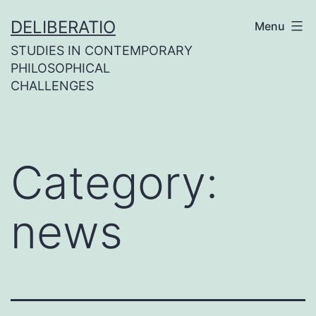
Skip
DELIBERATIO
Menu
to
STUDIES IN CONTEMPORARY
content
PHILOSOPHICAL
CHALLENGES
Category:
news