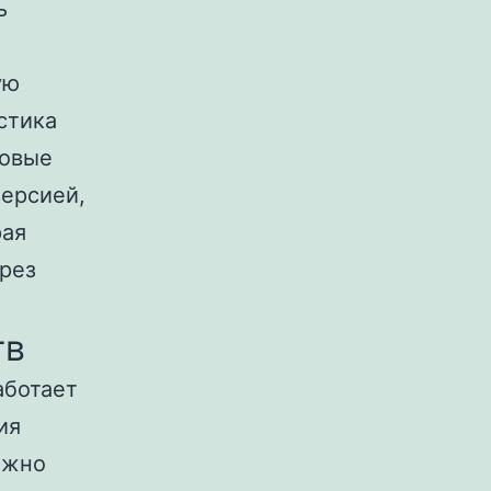
ь
ую
стика
Новые
версией,
рая
рез
тв
аботает
ия
ожно