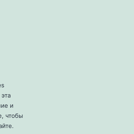
es
 эта
ние и
e, чтобы
айте.