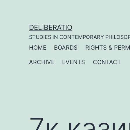
Skip
to
content
DELIBERATIO
STUDIES IN CONTEMPORARY PHILOSO
HOME
BOARDS
RIGHTS & PERM
ARCHIVE
EVENTS
CONTACT
7к кази