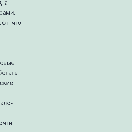
, а
рами.
фт, что
новые
ботать
ские
зался
почти