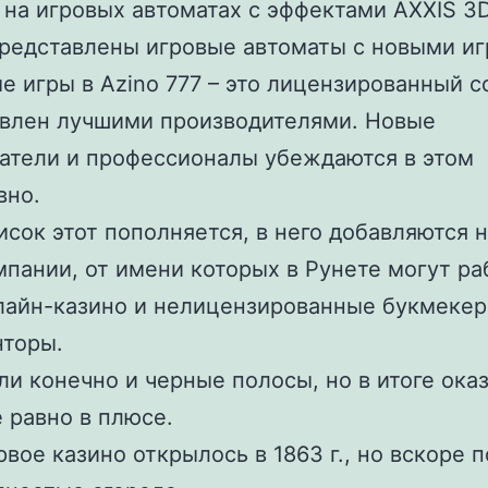
 на игровых автоматах с эффектами AXXIS 3D
редставлены игровые автоматы с новыми иг
е игры в Azino 777 – это лицензированный со
влен лучшими производителями. Новые
атели и профессионалы убеждаются в этом
вно.
исок этот пополняется, в него добавляются 
мпании, от имени которых в Рунете могут ра
лайн-казино и нелицензированные букмекер
нторы.
ли конечно и черные полосы, но в итоге ока
е равно в плюсе.
рвое казино открылось в 1863 г., но вскоре 