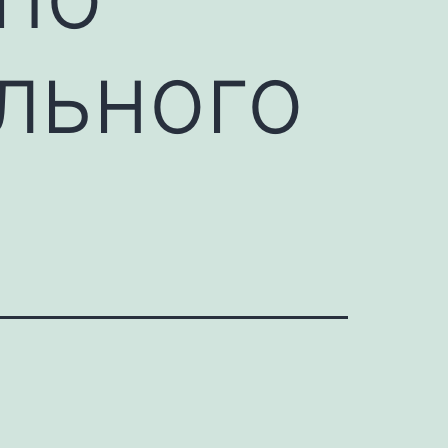
льного