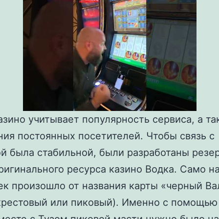
азино учитывает популярность сервиса, а т
ия постоянных посетителей. Чтобы связь с
й была стабильной, были разработаны резе
ригинального ресурса казино Водка. Само н
к произошло от названия карты «черный Ва
крестовый или пиковый). Именно с помощью