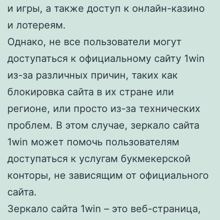
и игры, а также доступ к онлайн-казино
и лотереям.
Однако, не все пользователи могут
доступаться к официальному сайту 1win
из-за различных причин, таких как
блокировка сайта в их стране или
регионе, или просто из-за технических
проблем. В этом случае, зеркало сайта
1win может помочь пользователям
доступаться к услугам букмекерской
конторы, не зависящим от официального
сайта.
Зеркало сайта 1win – это веб-страница,