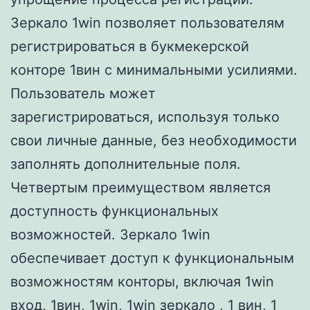
Зеркало 1win позволяет пользователям
регистрироваться в букмекерской
конторе 1вин с минимальными усилиями.
Пользователь может
зарегистрироваться, используя только
свои личные данные, без необходимости
заполнять дополнительные поля.
Четвертым преимуществом является
доступность функциональных
возможностей. Зеркало 1win
обеспечивает доступ к функциональным
возможностям конторы, включая 1win
вход, 1вин, 1win,
1win зеркало
, 1 вин, 1