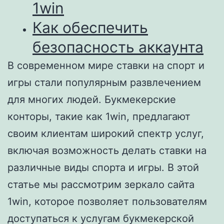
1win
Как обеспечить
безопасность аккаунта
В современном мире ставки на спорт и
игры стали популярным развлечением
для многих людей. Букмекерские
конторы, такие как 1win, предлагают
своим клиентам широкий спектр услуг,
включая возможность делать ставки на
различные виды спорта и игры. В этой
статье мы рассмотрим зеркало сайта
1win, которое позволяет пользователям
доступаться к услугам букмекерской