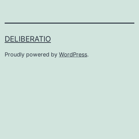
DELIBERATIO
Proudly powered by
WordPress
.