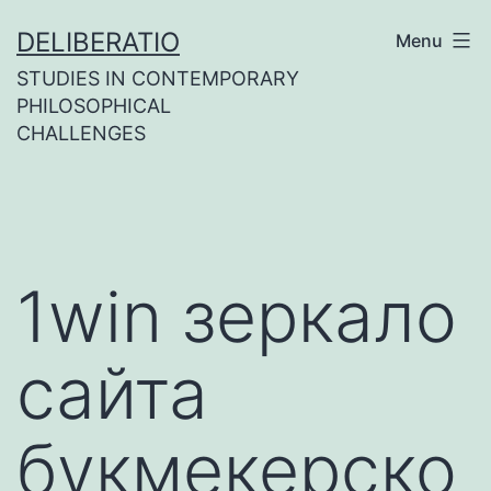
Skip
DELIBERATIO
Menu
to
STUDIES IN CONTEMPORARY
content
PHILOSOPHICAL
CHALLENGES
1win зеркало
сайта
букмекерско