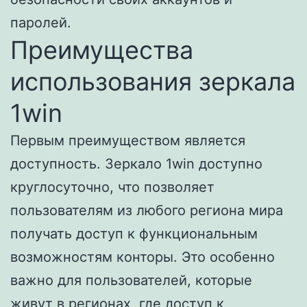
паролей.
Преимущества
использования зеркала
1win
Первым преимуществом является
доступность. Зеркало 1win доступно
круглосуточно, что позволяет
пользователям из любого региона мира
получать доступ к функциональным
возможностям конторы. Это особенно
важно для пользователей, которые
живут в регионах, где доступ к