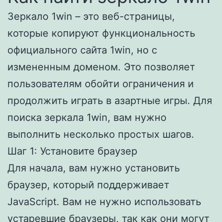
Зеркало 1win – это веб-страницы,
которые копируют функциональность
официального сайта 1win, но с
измененным доменом. Это позволяет
пользователям обойти ограничения и
продолжить играть в азартные игры. Для
поиска зеркала 1win, вам нужно
выполнить несколько простых шагов.
Шаг 1: Установите браузер
Для начала, вам нужно установить
браузер, который поддерживает
JavaScript. Вам не нужно использовать
устаревшие браузеры, так как они могут