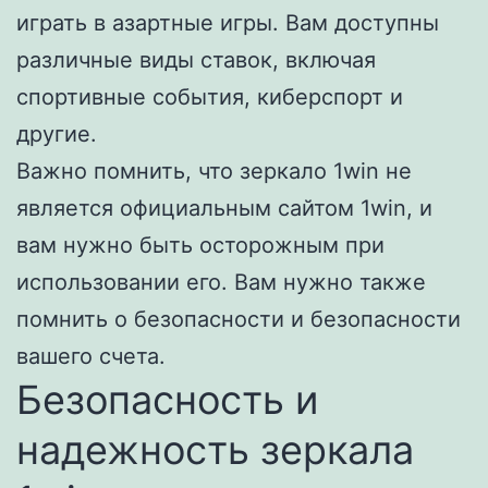
играть в азартные игры. Вам доступны
различные виды ставок, включая
спортивные события, киберспорт и
другие.
Важно помнить, что зеркало 1win не
является официальным сайтом 1win, и
вам нужно быть осторожным при
использовании его. Вам нужно также
помнить о безопасности и безопасности
вашего счета.
Безопасность и
надежность зеркала