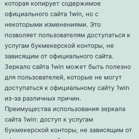
которая копирует содержимое
официального сайта 1win, но с
некоторыми изменениями. Это
позволяет пользователям доступаться к
услугам букмекерской конторы, не
зависящим от официального сайта.
Зеркало сайта 1win может быть полезно
для пользователей, которые не могут
доступаться к официальному сайту 1win
из-за различных причин.
Преимущества использования зеркала
сайта 1win: доступ к услугам
букмекерской конторы, не зависящим от