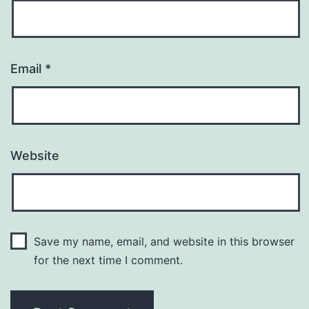
Email
*
Website
Save my name, email, and website in this browser
for the next time I comment.