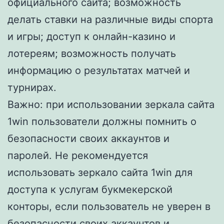
официального сайта; возможность
делать ставки на различные виды спорта
и игры; доступ к онлайн-казино и
лотереям; возможность получать
информацию о результатах матчей и
турнирах.
Важно: при использовании зеркала сайта
1win пользователи должны помнить о
безопасности своих аккаунтов и
паролей. Не рекомендуется
использовать зеркало сайта 1win для
доступа к услугам букмекерской
конторы, если пользователь не уверен в
безопасности своих аккаунтов и